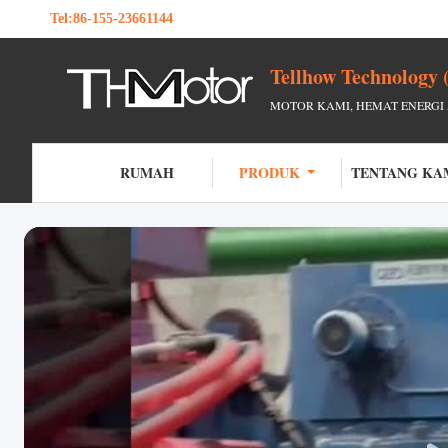
Tel:
86-155-23661144
Tellhow Technology 
MOTOR KAMI, HEMAT ENERGI
RUMAH
PRODUK
TENTANG KA