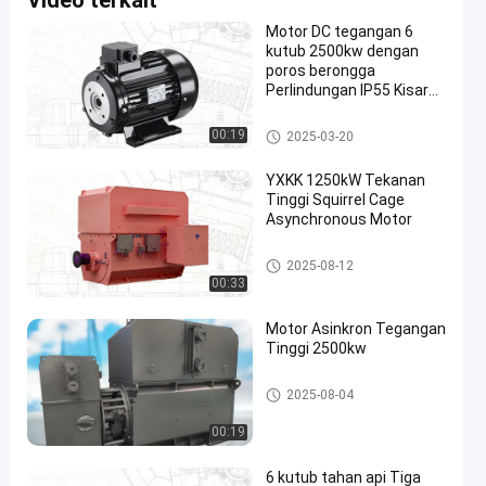
Video terkait
Motor DC tegangan 6
kutub 2500kw dengan
poros berongga
Perlindungan IP55 Kisaran
kecepatan 1000-
3000rpm
Motor DC Tegangan Tinggi
00:19
2025-03-20
YXKK 1250kW Tekanan
Tinggi Squirrel Cage
Asynchronous Motor
motor asinkron tiga fasa
2025-08-12
00:33
Motor Asinkron Tegangan
Tinggi 2500kw
Motor Induksi Rotor Luka
2025-08-04
00:19
6 kutub tahan api Tiga