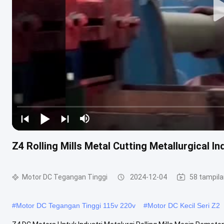
Z4 Rolling Mills Metal Cutting Metallurgical 
Motor DC Tegangan Tinggi
2024-12-04
58 tampil
#
Motor DC Tegangan Tinggi 115v 220v
#
Motor DC Kecil Seri Z2