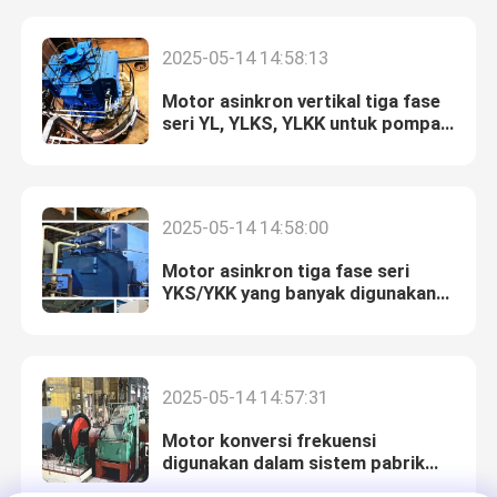
2025-05-14 14:58:13
Motor asinkron vertikal tiga fase
seri YL, YLKS, YLKK untuk pompa
sirkulasi
2025-05-14 14:58:00
Motor asinkron tiga fase seri
YKS/YKK yang banyak digunakan
dalam sistem pulau konvensional
tenaga nuklir
Rumah
2025-05-14 14:57:31
Produk
Motor konversi frekuensi
digunakan dalam sistem pabrik
penggulungan di industri
Tentang kami