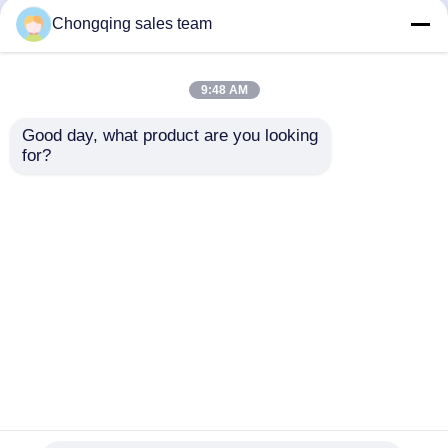
metalurgi.
Chongqing sales team
Tur Pabrik
2022-05-30 16:06:26
9:48 AM
Seri Z, seri ZD, seri ZT DC motor
Kontrol kualitas
adalah model biasa kami
Good day, what product are you looking 
for?
Hubungi kami
2022-05-30 15:09:03
Berita
Sistem catu daya frekuensi
variabel AC-AC atau frekuensi
variabel AC-DC-AC
Blog
Rumah
Tentang kita
Hubungi kami
Desktop Site
Sitemap
Privacy Policy
Permintaan Penawaran
Motor AC Tegangan Tinggi
Kualitas
Motor AC Tegangan Tinggi
Pabrik