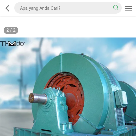
2
/
2