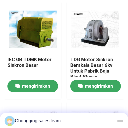
Tur Pabrik
Kontrol kualitas
Hubungi kami
IEC GB TDMK Motor
TDG Motor Sinkron
Sinkron Besar
Berskala Besar 6kv
Berita
Untuk Pabrik Baja
Blast Blower
mengirimkan
mengirimkan
Blog
permintaan
permintaan
Permintaan Penawaran
Chongqing sales team
Motor AC Tegangan Tinggi