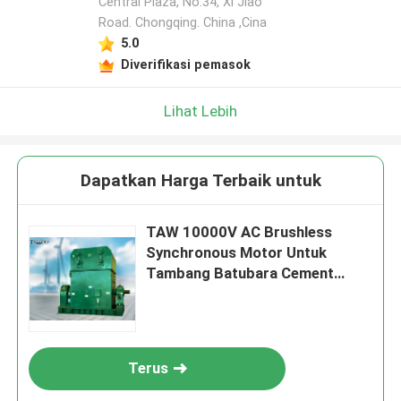
Central Plaza, No.34, Xi Jiao
Road. Chongqing. China ,Cina
5.0
Diverifikasi pemasok
Lihat Lebih
Dapatkan Harga Terbaik untuk
TAW 10000V AC Brushless
Synchronous Motor Untuk
Tambang Batubara Cement
1000r/Min
Terus