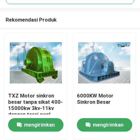
Rekomendasi Produk
TXZ Motor sinkron
6000KW Motor
Rumah
besar tanpa sikat 400-
Sinkron Besar
15000kw 3kv-11kv
dengan torsi awal
Produk
besar untuk industri
mengirimkan
mengirimkan
pertambangan dan
semen
permintaan
permintaan
Tentang kami