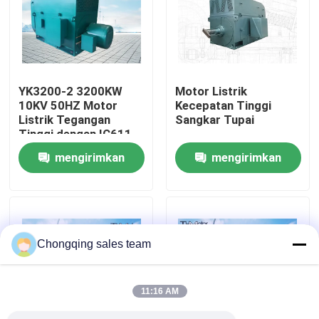
Tur Pabrik
Kontrol kualitas
YK3200-2 3200KW
Motor Listrik
10KV 50HZ Motor
Kecepatan Tinggi
Listrik Tegangan
Sangkar Tupai
Hubungi kami
Tinggi dengan IC611
Pendingin untuk
mengirimkan
mengirimkan
Aplikasi Blast Blower
Berita
permintaan
permintaan
Blog
Chongqing sales team
Permintaan Penawaran
11:16 AM
Motor AC Tegangan Tinggi