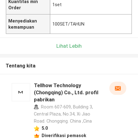
Kuantitas min
1set
Order
Menyediakan
100SET/TAHUN
kemampuan
Lihat Lebih
Tentang kita
Tellhow Technology
(Chongqing) Co., Ltd. profil
pabrikan
Room 607-609, Building 3,
Central Plaza, No.34, Xi Jiao
Road. Chongqing. China ,Cina
5.0
Diverifikasi pemasok