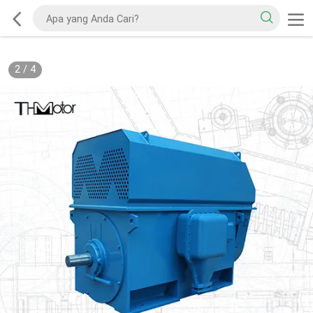
2
/
4