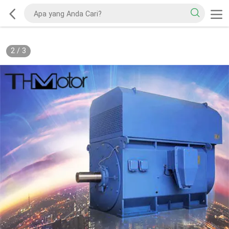
2
/
3