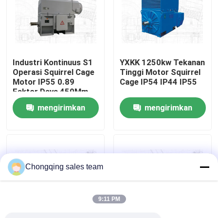
Tur Pabrik
Kontrol kualitas
Industri Kontinuus S1
YXKK 1250kw Tekanan
Operasi Squirrel Cage
Tinggi Motor Squirrel
Motor IP55 0.89
Cage IP54 IP44 IP55
Hubungi kami
Faktor Daya 450Mm
Ketinggian poros
mengirimkan
mengirimkan
Berita
permintaan
permintaan
Blog
Chongqing sales team
Permintaan Penawaran
9:11 PM
Motor AC Tegangan Tinggi