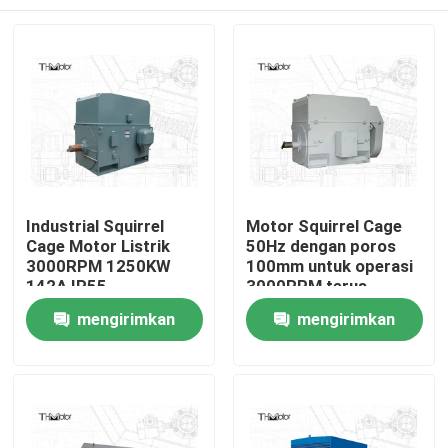
Industrial Squirrel
Motor Squirrel Cage
Cage Motor Listrik
50Hz dengan poros
3000RPM 1250KW
100mm untuk operasi
142A IP55
3000RPM terus
Berkelanjutan S1
menerus
Rumah
mengirimkan
mengirimkan
permintaan
permintaan
Produk
Tentang kami