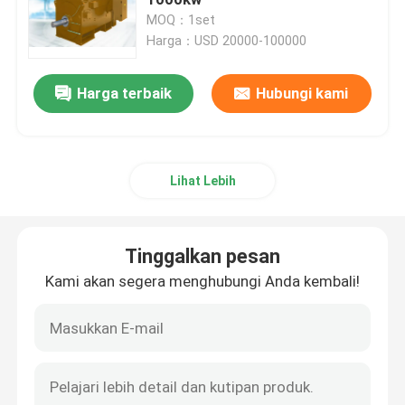
MOQ：1set
Harga：USD 20000-100000
Motor Listrik Tegangan Tinggi
Harga terbaik
Hubungi kami
AC Synchronous Motor
motor asinkron tiga fasa
Lihat Lebih
Motor Induksi Rotor Luka
Tinggalkan pesan
Motor Sinkron Magnet Permanen
Kami akan segera menghubungi Anda kembali!
Motor Sinkron Besar
Generator turbin gas