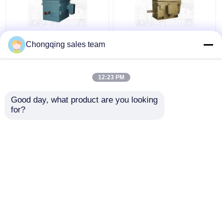
CE YR500-4 High
IEC GB Rolling Mill
Chongqing sales team
Torque Wound Rotor
Wound Rotor Jenis
Induction Motor IC611
Induksi Motor 6000kw
12:23 PM
Harga terbaik
Harga terbaik
Good day, what product are you looking 
for?
Hubungi kami
Hubungi kami
Lihat Lebih
Rumah
Tentang kita
Hubungi kami
Desktop Site
Sitemap
Privacy Policy