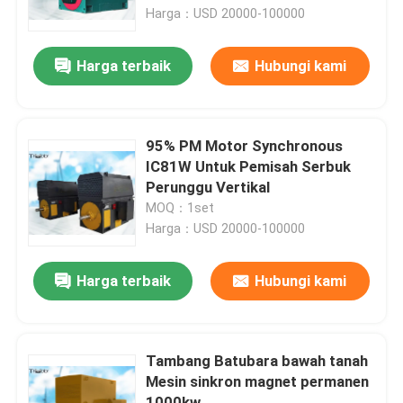
Harga：USD 20000-100000
Tur Pabrik
Harga terbaik
Hubungi kami
Kontrol kualitas
95% PM Motor Synchronous
Hubungi kami
IC81W Untuk Pemisah Serbuk
Perunggu Vertikal
MOQ：1set
Berita
Harga：USD 20000-100000
Blog
Harga terbaik
Hubungi kami
Permintaan Penawaran
Tambang Batubara bawah tanah
Mesin sinkron magnet permanen
Motor AC Tegangan Tinggi
1000kw