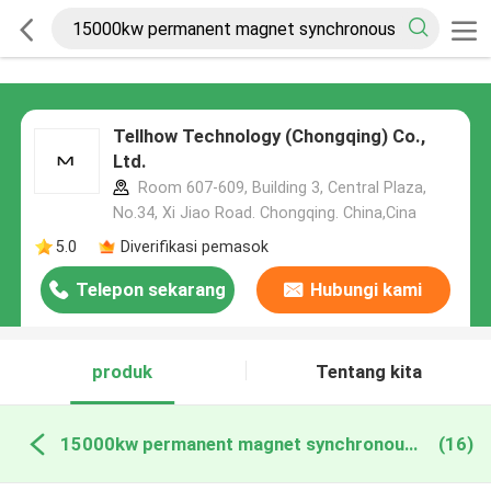
Tellhow Technology (Chongqing) Co.,
Ltd.
Room 607-609, Building 3, Central Plaza,
No.34, Xi Jiao Road. Chongqing. China,Cina
5.0
Diverifikasi pemasok
Telepon sekarang
Hubungi kami
produk
Tentang kita
15000kw permanent magnet synchronous motor pembuatan online
(16)