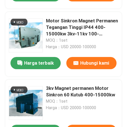
Motor Sinkron Magnet Permanen
Tegangan Tinggi IP44 400-
15000kw 3kv-11kv 100-
300r/menit
MOQ：1set
Harga：USD 20000-100000
Harga terbaik
Hubungi kami
3kv Magnet permanen Motor
Sinkron 60 Kutub 400-15000kw
MOQ：1set
Harga：USD 20000-100000